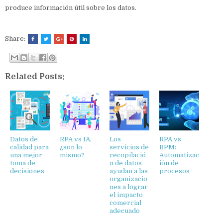
produce información útil sobre los datos.
Share:
Related Posts:
Datos de
RPA vs IA,
Los
RPA vs
calidad para
¿son lo
servicios de
BPM:
una mejor
mismo?
recopilació
Automatizac
toma de
n de datos
ión de
decisiones
ayudan a las
procesos
organizacio
nes a lograr
el impacto
comercial
adecuado