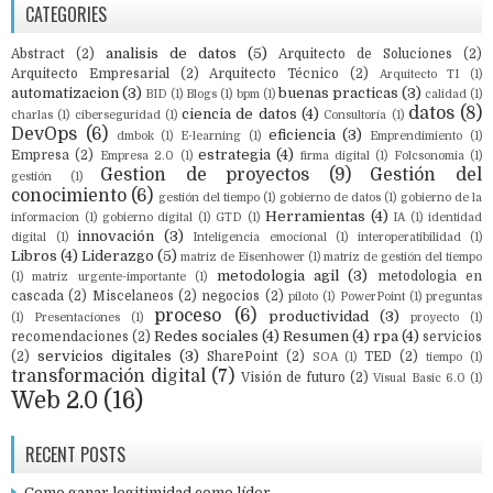
CATEGORIES
analisis de datos
(5)
Abstract
(2)
Arquitecto de Soluciones
(2)
Arquitecto Empresarial
(2)
Arquitecto Técnico
(2)
Arquitecto TI
(1)
automatizacion
(3)
buenas practicas
(3)
BID
(1)
Blogs
(1)
bpm
(1)
calidad
(1)
datos
(8)
ciencia de datos
(4)
charlas
(1)
ciberseguridad
(1)
Consultoría
(1)
DevOps
(6)
eficiencia
(3)
dmbok
(1)
E-learning
(1)
Emprendimiento
(1)
estrategia
(4)
Empresa
(2)
Empresa 2.0
(1)
firma digital
(1)
Folcsonomia
(1)
Gestion de proyectos
(9)
Gestión del
gestión
(1)
conocimiento
(6)
gestión del tiempo
(1)
gobierno de datos
(1)
gobierno de la
Herramientas
(4)
informacion
(1)
gobierno digital
(1)
GTD
(1)
IA
(1)
identidad
innovación
(3)
digital
(1)
Inteligencia emocional
(1)
interoperatibilidad
(1)
Libros
(4)
Liderazgo
(5)
matriz de Eisenhower
(1)
matriz de gestión del tiempo
metodologia agil
(3)
metodologia en
(1)
matriz urgente-importante
(1)
cascada
(2)
Miscelaneos
(2)
negocios
(2)
piloto
(1)
PowerPoint
(1)
preguntas
proceso
(6)
productividad
(3)
(1)
Presentaciones
(1)
proyecto
(1)
Redes sociales
(4)
Resumen
(4)
rpa
(4)
recomendaciones
(2)
servicios
servicios digitales
(3)
(2)
SharePoint
(2)
TED
(2)
SOA
(1)
tiempo
(1)
transformación digital
(7)
Visión de futuro
(2)
Visual Basic 6.0
(1)
Web 2.0
(16)
RECENT POSTS
Como ganar legitimidad como líder