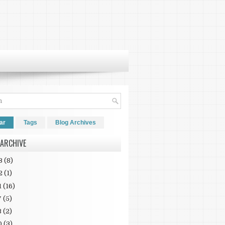
ar
Tags
Blog Archives
 ARCHIVE
3
(8)
2
(1)
1
(16)
7
(5)
3
(2)
0
(3)