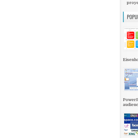
proy
POPU
Eisenho
PowerPo
audienc