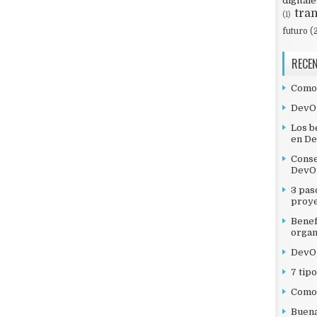
digitale
tra
(1)
futuro
(
RECE
Como 
DevOp
Los b
en D
Conse
DevO
3 pas
proye
Benef
organ
DevO
7 tip
Como 
Buena