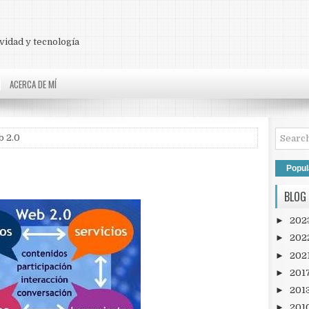
vidad y tecnología
ACERCA DE MÍ
b 2.0
Popul
BLOG
►
202
►
202
►
202
►
201
►
201
►
201