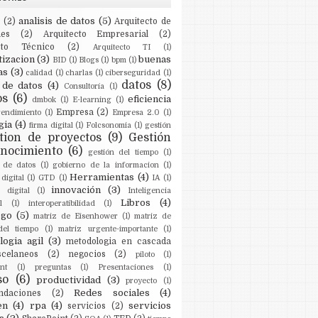
analisis de datos
(5)
(2)
Arquitecto de
nes
(2)
Arquitecto Empresarial
(2)
ecto Técnico
(2)
Arquitecto TI
(1)
izacion
(3)
buenas
BID
(1)
Blogs
(1)
bpm
(1)
as
(3)
calidad
(1)
charlas
(1)
ciberseguridad
(1)
datos
(8)
 de datos
(4)
Consultoría
(1)
ps
(6)
eficiencia
dmbok
(1)
E-learning
(1)
Empresa
(2)
endimiento
(1)
Empresa 2.0
(1)
gia
(4)
firma digital
(1)
Folcsonomia
(1)
gestión
tion de proyectos
(9)
Gestión
onocimiento
(6)
gestión del tiempo
(1)
 de datos
(1)
gobierno de la informacion
(1)
Herramientas
(4)
digital
(1)
GTD
(1)
IA
(1)
innovación
(3)
 digital
(1)
Inteligencia
Libros
(4)
l
(1)
interoperatibilidad
(1)
zgo
(5)
matriz de Eisenhower
(1)
matriz de
del tiempo
(1)
matriz urgente-importante
(1)
ogia agil
(3)
metodologia en cascada
scelaneos
(2)
negocios
(2)
piloto
(1)
nt
(1)
preguntas
(1)
Presentaciones
(1)
so
(6)
productividad
(3)
proyecto
(1)
Redes sociales
(4)
ndaciones
(2)
en
(4)
rpa
(4)
servicios
servicios
(2)