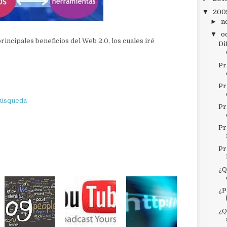
▼
200
►
n
▼
o
rincipales beneficios del Web 2.0, los cuales iré
Di
Pr
Pr
búsqueda
Pr
Pr
Pr
¿Q
¿P
¿Q