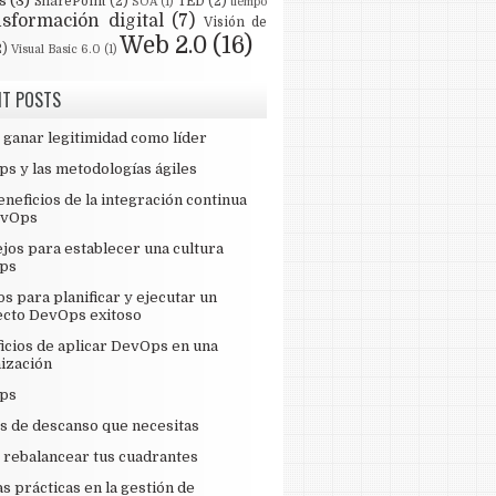
s
(3)
SharePoint
(2)
TED
(2)
SOA
(1)
tiempo
nsformación digital
(7)
Visión de
Web 2.0
(16)
2)
Visual Basic 6.0
(1)
NT POSTS
ganar legitimidad como líder
s y las metodologías ágiles
eneficios de la integración continua
evOps
jos para establecer una cultura
ps
os para planificar y ejecutar un
cto DevOps exitoso
icios de aplicar DevOps en una
ización
ps
os de descanso que necesitas
rebalancear tus cuadrantes
s prácticas en la gestión de