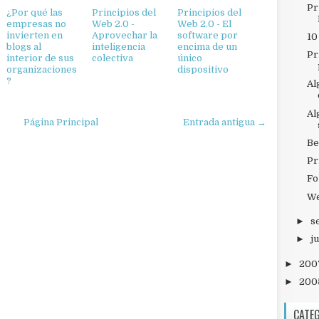
Pr
¿Por qué las
Principios del
Principios del
empresas no
Web 2.0 -
Web 2.0 - El
invierten en
Aprovechar la
software por
10
blogs al
inteligencia
encima de un
Pr
interior de sus
colectiva
único
organizaciones
dispositivo
?
Al
Al
Página Principal
Entrada antigua →
Be
Pr
Fo
We
►
s
►
ju
►
200
►
200
CATE