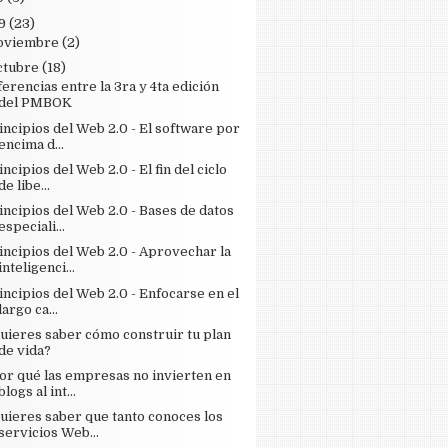
9
(23)
oviembre
(2)
ctubre
(18)
ferencias entre la 3ra y 4ta edición
del PMBOK
incipios del Web 2.0 - El software por
encima d...
incipios del Web 2.0 - El fin del ciclo
de libe...
incipios del Web 2.0 - Bases de datos
especiali...
incipios del Web 2.0 - Aprovechar la
inteligenci...
incipios del Web 2.0 - Enfocarse en el
largo ca...
uieres saber cómo construir tu plan
de vida?
or qué las empresas no invierten en
blogs al int...
uieres saber que tanto conoces los
servicios Web...