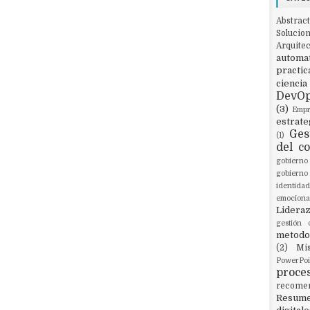
Abstract
Solucio
Arquit
automat
practic
ciencia
DevO
(3)
Empr
estrate
Ges
(1)
del c
gobierno
gobierno 
identidad
emociona
Lidera
gestión 
metodol
(2)
Mi
PowerPoi
proce
recome
Resum